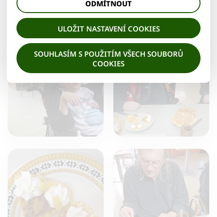
zboží apod.
ODMÍTNOUT
ozdobených marmeládou, nutelou, šlehačkou a ovocem. Všem moc
chutnalo.
ULOŽIT NASTAVENÍ COOKIES
SOUHLASÍM S POUŽITÍM VŠECH SOUBORŮ
COOKIES