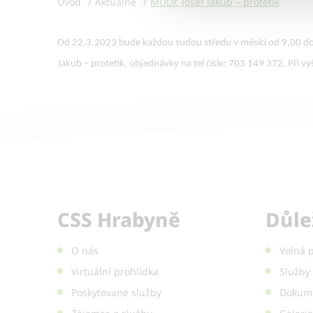
Úvod
Aktuálně
MUDr. Josef Jakub – protetik
Od 22.3.2023 bude každou sudou středu v měsíci od 9,00 do 
Jakub – protetik, objednávky na tel čísle: 703 149 372. Při v
CSS Hrabyně
Důle
O nás
Volná 
Virtuální prohlídka
Služby 
Poskytované služby
Dokume