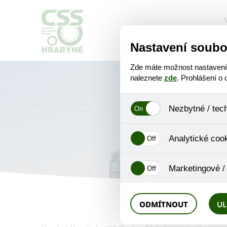
O nás
Nastavení soubo
Zde máte možnost nastavení s
naleznete
zde
. Prohlášení o
Nezbytné / tec
MUDr.
Jedná se o technické soubory,
Analytické coo
se mimo jiné k ukládání produ
není zapotřebí Váš souhlas a 
Analytické cookies shromažďuj
Marketingové /
nejedná o osobní údaje, proto
odkazy, prohlížené zboží apod
Tyto cookies nám umožňují lé
ODMÍTNOUT
UL