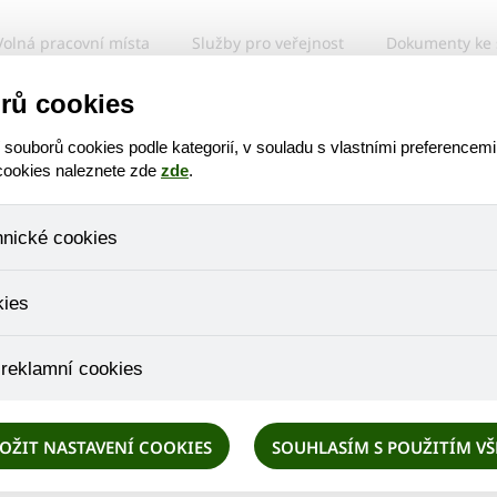
Volná pracovní místa
Služby pro veřejnost
Dokumenty ke 
Virtuální prohlídka
Poskytované služby
Zájem
rů cookies
ouborů cookies podle kategorií, v souladu s vlastními preferencemi
 cookies naleznete zde
zde
.
AKTUÁLNĚ
hnické cookies
 Josef Jakub – pr
 které jsou nezbytné ke správnému chování našich webových stránek a v
kies
ktů v nákupním košíku, ovládání filtrů a také nastavení souhlasu s uživ
není možné jej ani odebrat.
eme skriptem společnosti Google Inc., která následně tato data anony
 reklamní cookies
že anonymizované cookies nelze přiřadit konkrétnímu uživateli. Proto 
.
pe cílit a vyhodnocovat marketingové kampaně.
OŽIT NASTAVENÍ COOKIES
SOUHLASÍM S POUŽITÍM V