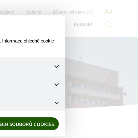
stažení
Galerie
Zásady ochrany OÚ
ce o službu
Aktuálně
Kontakt
. Informace ohledně cookie
otetik
šech jejich funkcí. Používají
áním cookies. Pro tyto cookies
mizuje. Po anonymizaci se již
nedokážeme zjistit navštívené
ŠECH SOUBORŮ COOKIES