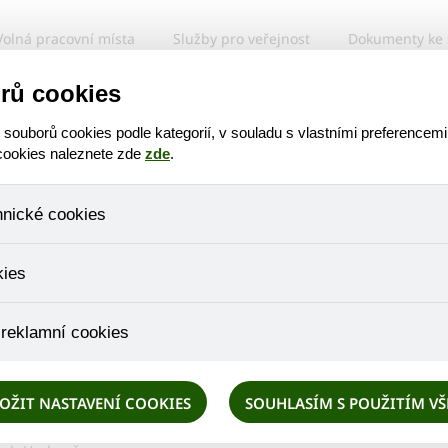
Volná pracovní místa
Služby pro veřejnost
Dokumenty ke 
Virtuální prohlídka
Poskytované služby
Zájem
rů cookies
ouborů cookies podle kategorií, v souladu s vlastními preferencemi
 cookies naleznete zde
zde
.
AKTUÁLNĚ
hnické cookies
 Centra sociálních
 které jsou nezbytné ke správnému chování našich webových stránek a v
kies
ktů v nákupním košíku, ovládání filtrů a také nastavení souhlasu s uživ
není možné jej ani odebrat.
eme skriptem společnosti Google Inc., která následně tato data anony
 reklamní cookies
že anonymizované cookies nelze přiřadit konkrétnímu uživateli. Proto 
.
pe cílit a vyhodnocovat marketingové kampaně.
OŽIT NASTAVENÍ COOKIES
SOUHLASÍM S POUŽITÍM V