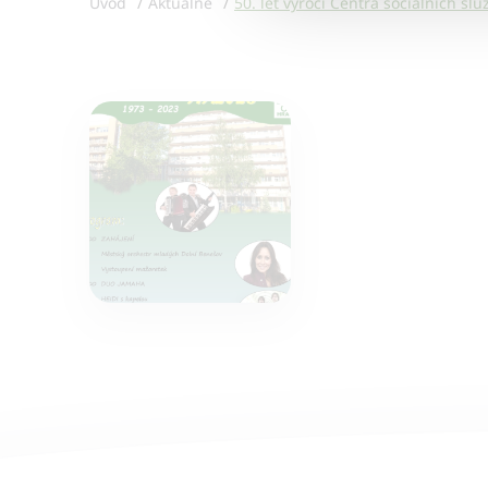
Úvod
Aktuálně
50. let výročí Centra sociálních s