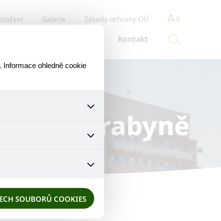
stažení
Galerie
Zásady ochrany OÚ
ce o službu
Aktuálně
Kontakt
. Informace ohledně cookie
 služeb Hrabyně
šech jejich funkcí. Používají
áním cookies. Pro tyto cookies
mizuje. Po anonymizaci se již
nedokážeme zjistit navštívené
ŠECH SOUBORŮ COOKIES