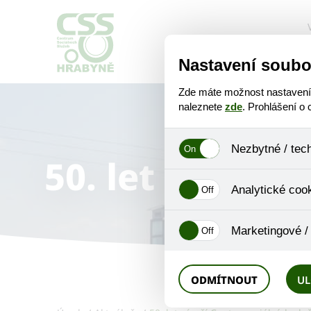
O nás
Nastavení soubo
Zde máte možnost nastavení s
naleznete
zde
. Prohlášení o
Nezbytné / tec
50. let výročí
Jedná se o technické soubory,
Analytické coo
se mimo jiné k ukládání produ
není zapotřebí Váš souhlas a 
Analytické cookies shromažďuj
Marketingové /
nejedná o osobní údaje, proto
odkazy, prohlížené zboží apod
Tyto cookies nám umožňují lé
ODMÍTNOUT
UL